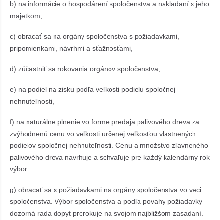
b) na informácie o hospodárení spoločenstva a nakladaní s jeho
majetkom,
c) obracať sa na orgány spoločenstva s požiadavkami,
pripomienkami, návrhmi a sťažnosťami,
d) zúčastniť sa rokovania orgánov spoločenstva,
e) na podiel na zisku podľa veľkosti podielu spoločnej
nehnuteľnosti,
f) na naturálne plnenie vo forme predaja palivového dreva za
zvýhodnenú cenu vo veľkosti určenej veľkosťou vlastnených
podielov spoločnej nehnuteľnosti. Cenu a množstvo zľavneného
palivového dreva navrhuje a schvaľuje pre každý kalendárny rok
výbor.
g) obracať sa s požiadavkami na orgány spoločenstva vo veci
spoločenstva. Výbor spoločenstva a podľa povahy požiadavky
dozorná rada dopyt prerokuje na svojom najbližšom zasadaní.