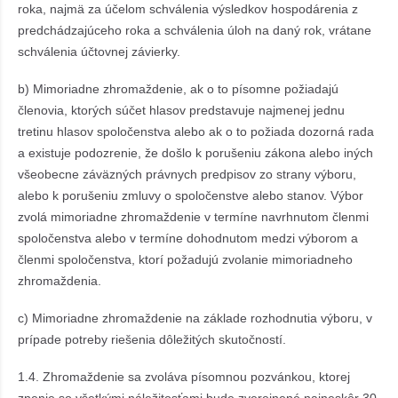
roka, najmä za účelom schválenia výsledkov hospodárenia z
predchádzajúceho roka a schválenia úloh na daný rok, vrátane
schválenia účtovnej závierky.
b) Mimoriadne zhromaždenie, ak o to písomne požiadajú
členovia, ktorých súčet hlasov predstavuje najmenej jednu
tretinu hlasov spoločenstva alebo ak o to požiada dozorná rada
a existuje podozrenie, že došlo k porušeniu zákona alebo iných
všeobecne záväzných právnych predpisov zo strany výboru,
alebo k porušeniu zmluvy o spoločenstve alebo stanov. Výbor
zvolá mimoriadne zhromaždenie v termíne navrhnutom členmi
spoločenstva alebo v termíne dohodnutom medzi výborom a
členmi spoločenstva, ktorí požadujú zvolanie mimoriadneho
zhromaždenia.
c) Mimoriadne zhromaždenie na základe rozhodnutia výboru, v
prípade potreby riešenia dôležitých skutočností.
1.4. Zhromaždenie sa zvoláva písomnou pozvánkou, ktorej