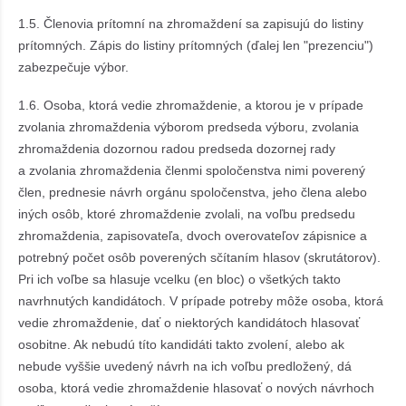
1.5. Členovia prítomní na zhromaždení sa zapisujú do listiny
prítomných. Zápis do listiny prítomných (ďa­lej len "prezenciu")
zabezpečuje výbor.
1.6. Osoba, ktorá vedie zhromaždenie, a ktorou je v prípade
zvolania zhromaždenia výborom predseda výboru, zvolania
zhromaždenia dozornou radou predseda dozornej rady
a zvolania zhromaždenia členmi spoločenstva nimi poverený
člen, prednesie návrh orgánu spoločenstva, jeho člena alebo
iných osôb, ktoré zhromaždenie zvolali, na voľbu predsedu
zhromaždenia, zapisovateľa, dvoch overovateľov zápisnice a
potrebný počet osôb poverených sčítaním hlasov (skrutátorov).
Pri ich voľbe sa hlasuje vcelku (en bloc) o všetkých takto
navrhnutých kandidátoch. V prípade potreby môže oso­ba, ktorá
vedie zhromaždenie, dať o niektorých kandidátoch hlasovať
osobitne. Ak nebudú títo kan­didáti takto zvolení, alebo ak
nebude vyššie uvedený návrh na ich voľbu predložený, dá
osoba, ktorá vedie zhromaždenie hlasovať o nových návrhoch