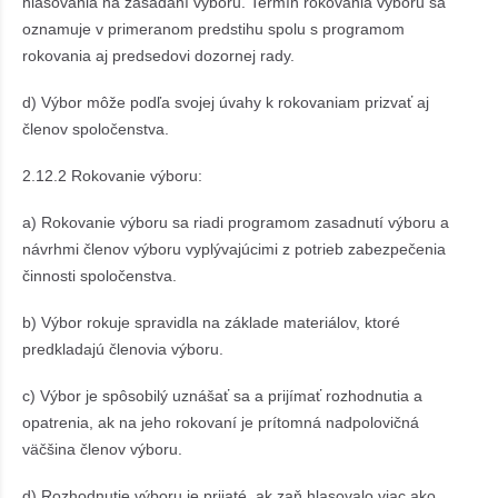
hlasovania na zasadaní výboru. Termín rokovania výboru sa
oznamuje v primeranom predstihu spolu s programom
rokovania aj predsedovi dozornej rady.
d) Výbor môže podľa svojej úvahy k rokovaniam prizvať aj
členov spoločenstva.
2.12.2 Rokovanie výboru:
a) Rokovanie výboru sa riadi programom zasadnutí výboru a
návrhmi členov výboru vyplývajúcimi z potrieb zabezpečenia
činnosti spoločenstva.
b) Výbor rokuje spravidla na základe materiálov, ktoré
predkladajú členovia výboru.
c) Výbor je spôsobilý uznášať sa a prijímať rozhodnutia a
opatrenia, ak na jeho rokovaní je prítomná nadpolovičná
väčšina členov výboru.
d) Rozhodnutie výboru je prijaté, ak zaň hlasovalo viac ako