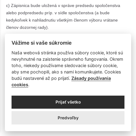
c) Zápisnica bude uložená v správe predsedu spoločenstva
alebo podpredsedu príp. v sídle spoločenstva (a bude
kedykoľvek k nahliadnutiu všetkým členom výboru vrátane
členov dozornej rady).
d) Skenová kópia zápisnice sa zasiela e-mailom predsedovi
Vážime si vaše súkromie
dozornej rady bezodkladne po vyhotovení zápisnice.
Naša webová stránka používa súbory cookie, ktoré sú
nevyhnutné na zaistenie správneho fungovania. Okrem
2.13 Rozdelenie právomoci a zodpovednosti medzi členov
toho, niekedy používame sledovacie súbory cookie,
výboru:
aby sme pochopili, ako s nami komunikujete. Cookies
budú nastavené až po prijatí.
Zásady používania
a) Predseda spoločenstva zodpovedá najmä za:
cookies
.
• výkonné riadenie spoločenstva
Prijať všetko
• riadenie rozvoja a jeho koncepcie
Predvoľby
• vykonávanie činnosti, ktoré na neho prenieslo zhromaždenie
prípadne výbor