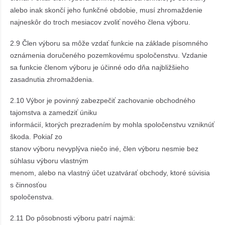
alebo inak skončí jeho funkčné obdobie, musí zhromaždenie
najneskôr do troch mesiacov zvoliť nového člena výboru.
2.9 Člen výboru sa môže vzdať funkcie na základe písomného
oznámenia doručeného pozemkovému spoločenstvu. Vzdanie
sa funkcie členom výboru je účinné odo dňa najbližšieho
zasadnutia zhromaždenia.
2.10 Výbor je povinný zabezpečiť zachovanie obchodného
tajomstva a zamedziť úniku
informácií, ktorých prezradením by mohla spoločenstvu vzniknúť
škoda. Pokiaľ zo
stanov výboru nevyplýva niečo iné, člen výboru nesmie bez
súhlasu výboru vlastným
menom, alebo na vlastný účet uzatvárať obchody, ktoré súvisia
s činnosťou
spoločenstva.
2.11 Do pôsobnosti výboru patrí najmä: