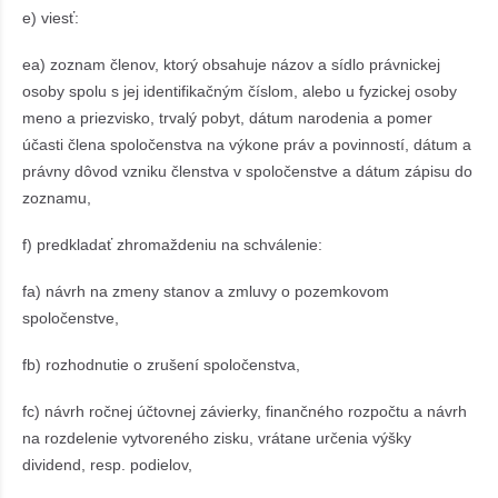
e) viesť:
ea) zoznam členov, ktorý obsahuje názov a sídlo právnickej
osoby spolu s jej identifikačným číslom, alebo u fyzickej osoby
meno a priezvisko, trvalý pobyt, dátum narodenia a pomer
účasti člena spoločenstva na výkone práv a povinností, dátum a
právny dôvod vzniku členstva v spoločenstve a dátum zápisu do
zoznamu,
f) predkladať zhromaždeniu na schválenie:
fa) návrh na zmeny stanov a zmluvy o pozemkovom
spoločenstve,
fb) rozhodnutie o zrušení spoločenstva,
fc) návrh ročnej účtovnej závierky, finančného rozpočtu a návrh
na rozdelenie vytvoreného zisku, vrátane určenia výšky
dividend, resp. podielov,