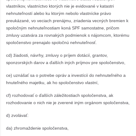
vlastníkov, vlastníctvo ktorých nie je evidované v katastri
nehnuteľností alebo ku ktorým nebolo vlastnícke právo
preukázané, vo veciach prenájmu, zriadenia vecných bremien k
spoločným nehnuteľnostiam koná SPF samostatne, pričom
zmluvy uzatvára za rovnakých podmienok s nájomcom, ktorému
spoločenstvo prenajalo spoločnú nehnuteľnosť.
cd) žiadosti, návrhy, zmluvy o príjem dotácií, grantov,
sponzorských darov a ďalších iných príjmov pre spoločenstvo,
ce) uznášať sa o potrebe opráv a investícií do nehnuteľného a
hnuteľného majetku, ak ho spoločenstvo vlastní,
cf) rozhodovať o ďalších záležitostiach spoločenstva, ak
rozhodovanie o nich nie je zverené iným orgánom spoločenstva,
d) zvolávať:
da) zhromaždenie spoločenstva,