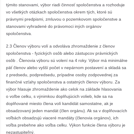
týmito stanovami, výbor riadi činnosť spoločenstva a rozhoduje
vo všetkých otázkach spoločenstva okrem tých, ktoré sú
právnymi predpismi, zmluvou o pozemkovom spoločenstve a
stanovami vyhradené do právomoci iných orgánov
spoločenstva.
2.3 Členov výboru volí a odvoláva zhromaždenie z členov
spoločenstva - fyzických osôb alebo zástupcov právnických
osôb . Členovia výboru sú volení na 4 roky. Výbor má minimálne
päť členov alebo vyšší počet v nepárnom postavení a skladá sa
z predsedu, podpredsedu, prípadne osoby zodpovednej za
finančné vzťahy spoločenstva a ostatných členov výboru. Za
výbor hlasuje zhromaždenie ako celok na základe hlasovania
o voľbe celku, s výnimkou doplňujúcich volieb, kde sa na
doplňované miesto člena volí kandidát samostatne, ak je
obsadzovaný jeden mandát (člen orgánu). Ak sa v doplňovacích
voľbách obsadzujú viaceré mandáty (členovia orgánov), ich
voľba prebehne ako voľba celku. Výkon funkcie člena výboru je
nezastupiteľný.