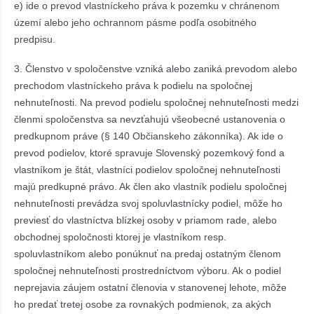
e) ide o prevod vlastníckeho práva k pozemku v chránenom
území alebo jeho ochrannom pásme podľa osobitného
predpisu.
3. Členstvo v spoločenstve vzniká alebo zaniká prevodom alebo
prechodom vlastníckeho práva k podielu na spoločnej
nehnuteľnosti. Na prevod podielu spoločnej nehnuteľnosti medzi
členmi spoločenstva sa nevzťahujú všeobecné ustanovenia o
predkupnom práve (§ 140 Občianskeho zákonníka). Ak ide o
prevod podielov, ktoré spravuje Slovenský pozemkový fond a
vlastníkom je štát, vlastníci podielov spoločnej nehnuteľnosti
majú predkupné právo. Ak člen ako vlastník podielu spoločnej
nehnuteľnosti prevádza svoj spoluvlastnícky podiel, môže ho
previesť do vlastníctva blízkej osoby v priamom rade, alebo
obchodnej spoločnosti ktorej je vlastníkom resp.
spoluvlastníkom alebo ponúknuť na predaj ostatným členom
spoločnej nehnuteľnosti prostredníctvom výboru. Ak o podiel
neprejavia záujem ostatní členovia v stanovenej lehote, môže
ho predať tretej osobe za rovnakých podmienok, za akých