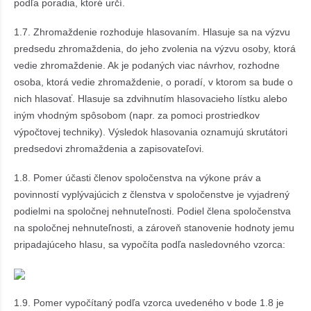
podľa poradia, ktoré určí.
1.7. Zhromaždenie rozhoduje hlasovaním. Hlasuje sa na výzvu
predsedu zhromaždenia, do jeho zvolenia na výzvu osoby, ktorá
vedie zhromaždenie. Ak je podaných viac návrhov, rozhodne
osoba, ktorá vedie zhromaždenie, o poradí, v ktorom sa bude o
nich hlasovať. Hlasuje sa zdvihnutím hlasovacieho lístku alebo
iným vhodným spôsobom (napr. za pomoci prostriedkov
výpočtovej techniky). Výsledok hlasovania oznamujú skrutátori
predsedovi zhromaždenia a zapisovateľovi.
1.8. Pomer účasti členov spoločenstva na výkone práv a
povinností vyplývajúcich z členstva v spoločenstve je vyjadrený
podielmi na spoločnej nehnuteľnosti. Podiel člena spoločenstva
na spoločnej nehnuteľnosti, a zároveň stanovenie hodnoty jemu
pripadajúceho hlasu, sa vypočíta podľa nasledovného vzorca:
1.9. Pomer vypočítaný podľa vzorca uvedeného v bode 1.8 je