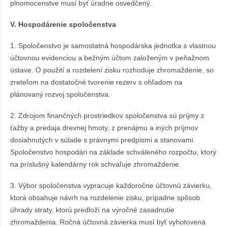
plnomocenstve musí byť úradne osvedčený.
V. Hospodárenie spoločenstva
1. Spoločenstvo je samostatná hospodárska jednotka s vlastnou
účtovnou evidenciou a bežným účtom založeným v peňažnom
ústave. O použití a rozdelení zisku rozhoduje zhromaždenie, so
zreteľom na dostatočné tvorenie rezerv s ohľadom na
plánovaný rozvoj spoločenstva.
2. Zdrojom finančných prostriedkov spoločenstva sú príjmy z
ťažby a predaja drevnej hmoty, z prenájmu a iných príjmov
dosiahnutých v súlade s právnymi predpismi a stanovami.
Spoločenstvo hospodári na základe schváleného rozpočtu, ktorý
na príslušný kalendárny rok schvaľuje zhromaždenie.
3. Výbor spoločenstva vypracuje každoročne účtovnú závierku,
ktorá obsahuje návrh na rozdelenie zisku, prípadne spôsob
úhrady straty, ktorú predloží na výročné zasadnutie
zhromaždenia. Ročná účtovná závierka musí byť vyhotovená