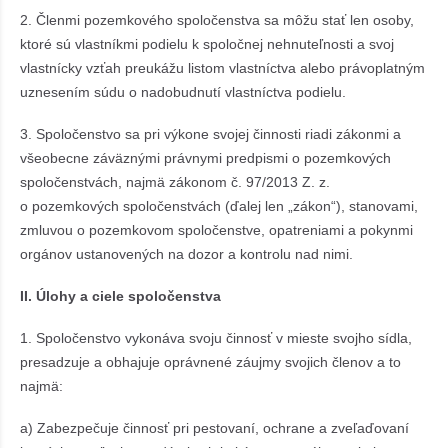
2. Členmi pozemkového spoločenstva sa môžu stať len osoby,
ktoré sú vlastníkmi podielu k spoločnej nehnuteľnosti a svoj
vlastnícky vzťah preukážu listom vlastníctva alebo právoplatným
uznesením súdu o nadobudnutí vlastníctva podielu.
3. Spoločenstvo sa pri výkone svojej činnosti riadi zákonmi a
všeobecne záväznými právnymi predpismi o pozemkových
spoločenstvách, najmä zákonom č. 97/2013 Z. z.
o pozemkových spoločenstvách (ďalej len „zákon“), stanovami,
zmluvou o pozemkovom spoločenstve, opatreniami a pokynmi
orgánov ustanovených na dozor a kontrolu nad nimi.
II.
Úlohy a ciele spoločenstva
1. Spoločenstvo vykonáva svoju činnosť v mieste svojho sídla,
presadzuje a obhajuje oprávnené záujmy svojich členov a to
najmä:
a) Zabezpečuje činnosť pri pestovaní, ochrane a zveľaďovaní