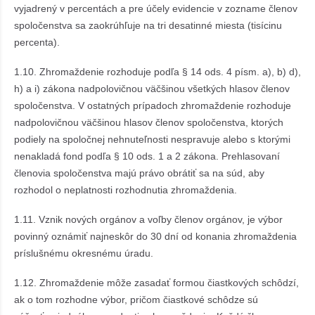
vyjadrený v percentách a pre účely evidencie v zozname členov
spoločenstva sa zaokrúhľuje na tri desatinné miesta (tisícinu
percenta).
1.10. Zhromaždenie rozhoduje podľa § 14 ods. 4 písm. a), b) d),
h) a i) zákona nadpolovičnou väčšinou všetkých hlasov členov
spoločenstva. V ostatných prípadoch zhromaždenie rozhoduje
nadpolovičnou väčšinou hlasov členov spoločenstva, ktorých
podiely na spoločnej nehnuteľnosti nespravuje alebo s ktorými
nenakladá fond podľa § 10 ods. 1 a 2 zákona. Prehlasovaní
členovia spoločenstva majú právo obrátiť sa na súd, aby
rozhodol o neplatnosti rozhodnutia zhromaždenia.
1.11. Vznik nových orgánov a voľby členov orgánov, je výbor
povinný oznámiť najneskôr do 30 dní od konania zhromaždenia
príslušnému okresnému úradu.
1.12. Zhromaždenie môže zasadať formou čiastkových schôdzí,
ak o tom rozhodne výbor, pričom čiastkové schôdze sú