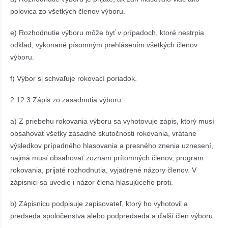
polovica zo všetkých členov výboru.
e) Rozhodnutie výboru môže byť v prípadoch, ktoré nestrpia
odklad, vykonané písomným prehlásením všetkých členov
výboru.
f) Výbor si schvaľuje rokovací poriadok.
2.12.3 Zápis zo zasadnutia výboru:
a) Z priebehu rokovania výboru sa vyhotovuje zápis, ktorý musí
obsahovať všetky zásadné skutočnosti rokovania, vrátane
výsledkov prípadného hlasovania a presného znenia uznesení,
najmä musí obsahovať zoznam prítomných členov, program
rokovania, prijaté rozhodnutia, vyjadrené názory členov. V
zápisnici sa uvedie i názor člena hlasujúceho proti.
b) Zápisnicu podpisuje zapisovateľ, ktorý ho vyhotovil a
predseda spoločenstva alebo podpredseda a ďalší člen výboru.