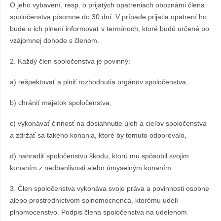
O jeho vybavení, resp. o prijatých opatreniach oboznámi člena
spoločenstva písomne do 30 dní. V prípade prijatia opatrení ho
bude o ich plnení informovať v termínoch, ktoré budú určené po
vzájomnej dohode s členom.
2. Každý člen spoločenstva je povinný:
a) rešpektovať a plniť rozhodnutia orgánov spoločenstva,
b) chrániť majetok spoločenstva,
c) vykonávať činnosť na dosiahnutie úloh a cieľov spoločenstva
a zdržať sa takého konania, ktoré by tomuto odporovalo,
d) nahradiť spoločenstvu škodu, ktorú mu spôsobil svojim
konaním z nedbanlivosti alebo úmyselným konaním.
3. Člen spoločenstva vykonáva svoje práva a povinnosti osobne
alebo prostredníctvom splnomocnenca, ktorému udelí
plnomocenstvo. Podpis člena spoločenstva na udelenom