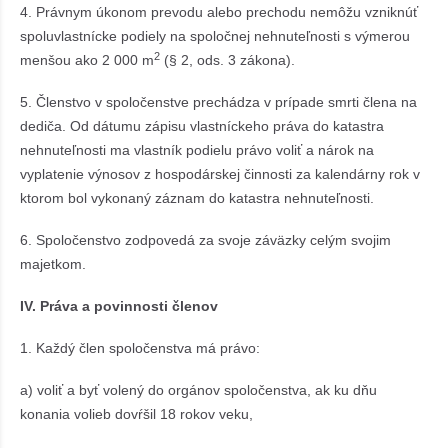
4. Právnym úkonom prevodu alebo prechodu nemôžu vzniknúť
spoluvlastnícke podiely na spoločnej nehnuteľnosti s výmerou
2
menšou ako 2 000 m
(§ 2, ods. 3 zákona).
5. Členstvo v spoločenstve prechádza v prípade smrti člena na
dediča. Od dátumu zápisu vlastníckeho práva do katastra
nehnuteľnosti ma vlastník podielu právo voliť a nárok na
vyplatenie výnosov z hospodárskej činnosti za kalendárny rok v
ktorom bol vykonaný záznam do katastra nehnuteľnosti.
6. Spoločenstvo zodpovedá za svoje záväzky celým svojim
majetkom.
IV. Práva a povinnosti členov
1. Každý člen spoločenstva má právo:
a) voliť a byť volený do orgánov spoločenstva, ak ku dňu
konania volieb dovŕšil 18 rokov veku,