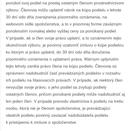
ponúkol svoj podiel na predaj ostatným členom prostredníctvom
výboru. Členovia môžu uplatniť nárok na kúpu podielu v lehote
30 dní odo dňa zverejnenia písomného oznámenia, na
webovom sídle spoločenstva, a to v písomnej forme záväzným
ponúknutím rovnakej alebo vyššej ceny za ponúkaný podiel.
V prípade, ak si člen svoje právo uplatní, a to oznámením tejto
skutočnosti výboru, je povinný uzatvoriť zmluvu o kúpe podielov,
ku ktorým si právo uplatnil, do 30 dní odo dňa doručenia
písomného oznámenia o uplatnení práva. Márnym uplynutím
tejto lehoty zaniká právo člena na kúpu podielu. Členovia sú
oprávnení nadobudnúť časť prevádzaných podielov v rozsahu
ich podielu na hlasovacích právach. V prípade, ak niektorý člen
nevyužije svoje právo, o jeho podiel sa zvyšujú podiely
ostatných členov, pričom ponúkané podiely môže nadobudnúť aj
len jeden člen. V prípade prevodu vlastníctva k podielu na tretiu
osobu, ktorá nie je členom spoločenstva, je prevádzajúci
vlastník podielu povinný zaviazať nadobúdateľa podielu
k pristúpeniu k zmluve o spoločenstve.