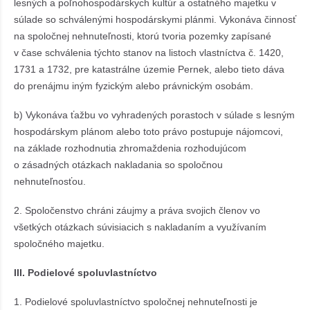
lesných a poľnohospodárskych kultúr a ostatného majetku v
súlade so schválenými hospodárskymi plánmi. Vykonáva činnosť
na spoločnej nehnuteľnosti, ktorú tvoria pozemky zapísané
v čase schválenia týchto stanov na listoch vlastníctva č. 1420,
1731 a 1732, pre katastrálne územie Pernek, alebo tieto dáva
do prenájmu iným fyzickým alebo právnickým osobám.
b) Vykonáva ťažbu vo vyhradených porastoch v súlade s lesným
hospodárskym plánom alebo toto právo postupuje nájomcovi,
na základe rozhodnutia zhromaždenia rozhodujúcom
o zásadných otázkach nakladania so spoločnou
nehnuteľnosťou.
2. Spoločenstvo chráni záujmy a práva svojich členov vo
všetkých otázkach súvisiacich s nakladaním a využívaním
spoločného majetku.
III. Podielové spoluvlastníctvo
1. Podielové spoluvlastníctvo spoločnej nehnuteľnosti je