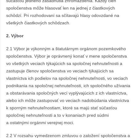
súčasťou jedného zasadnutia zhromaždenia. Každý člen
spoločenstva môže hlasovať len na jednej z čiastkových
schôdzí. Pri rozhodovaní sa sčítavajú hlasy odovzdané na
všetkých čiastkových schôdzach.
2. Výbor
2.1 Výbor je výkonným a štatutárnym orgánom pozemkového
spoločenstva. Výbor je oprávnený konať v mene spoločenstva
vo všetkých veciach týkajúcich sa spoločnej nehnuteľnosti a
zastupuje členov spoločenstva vo veciach týkajúcich sa
vlastníctva ich podielov na spoločnej nehnuteľnosti, vo veciach
podnikania na spoločnej nehnuteľnosti, ich spoločného užívania
a obstarávania spoločných vecí vyplývajúcich z ich vlastníctva,
alebo ich môže zastupovať vo veciach nadobúdania vlastníctva
k sporným nehnuteľnostiam, ktoré sa majú stať súčasťou
spoločnej nehnuteľnosti a to v konaniach pred súdmi
a ostatnými orgánmi verejnej moci.
2.2 V rozsahu vymedzenom zmluvou o založení spoločenstva a