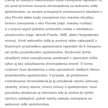
znenie so všetkými náležitosťami bude zverejnené najneskôr 30
dní pred termínom konania zhromaždenia na webovom sídle
spoločenstva, na verejne prístupných oznamovacích tabuliach v
obci Pernek alebo bude zverejnené inou miestne obvyklou
formou zverejnenia v obci Pernek (napr. miestny rozhlas)
a v inzercii aspoň jedného printového média s celoštátnou
pôsobnosťou (napr. denník Pravda, SME, alebo Hospodárske
noviny). Vznik webového sídla je povinný výbor zabezpečiť z
finančných prostriedkov spoločenstva najneskôr do 6 mesiacov
od vzniku pozemkového spoločenstva. Rozšírenie týchto
obvyklých miest uverejňovania uvedených v stanovách môže
výbor aj bez odsúhlasenia zhromaždenia zmeniť. O tomto
rozšírení musí dostatočne a včas upovedomiť všetkých členov
pozemkového spoločenstva. V prípade, ak predmetom
rozhodovania zhromaždenia je aj schválenie návrhu účtovnej
závierky, zmeny stanov, zmeny zmluvy o spoločenstve, musí
pozvánka obsahovať aj informáciu kde je možné do týchto
návrhov nahliadnuť, pokiaľ návrhy nebudú zverejnené na
webovom sídle spoločenstva.