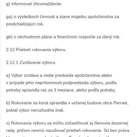
g) informovať zhromaždenie:
ga) o výsledkoch činnosti a stave majetku spoločenstva za
predchádzajúci rok,
gb) o obchodnom pláne a finančnom rozpočte za daný rok.
2.12 Priebeh rokovania výboru
2.12.1 Zvolávanie výboru:
a) Výbor zvoláva a vedie predseda spoločenstva alebo
v prípade jeho neprítomnosti podpredseda výboru, podľa
potreby spravidla raz za 3 mesiace, alebo podľa potreby.
b) Rokovanie sa koná spravidla v určenej budove obce Pernek,
pokiaľ výbor nerozhodne inak.
c) Rokovania výboru sa môžu zúčastňovať aj členovia dozornej
rady, pričom nesmú narušovať priebeh rokovania. Sú bez práva