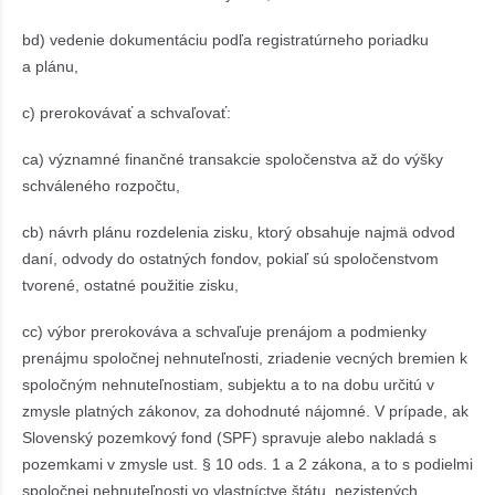
bd) vedenie dokumentáciu podľa registratúrneho poriadku
a plánu,
c) prerokovávať a schvaľovať:
ca) významné finančné transakcie spoločenstva až do výšky
schváleného rozpočtu,
cb) návrh plánu rozdelenia zisku, ktorý obsahuje najmä odvod
daní, odvody do ostatných fondov, pokiaľ sú spoločenstvom
tvorené, ostatné použitie zisku,
cc) výbor prerokováva a schvaľuje prenájom a podmienky
prenájmu spoločnej nehnuteľnosti, zriadenie vecných bremien k
spoločným nehnuteľnostiam, subjektu a to na dobu určitú v
zmysle platných zákonov, za dohodnuté nájomné. V prípade, ak
Slovenský pozemkový fond (SPF) spravuje alebo nakladá s
pozemkami v zmysle ust. § 10 ods. 1 a 2 zákona, a to s podielmi
spoločnej nehnuteľnosti vo vlastníctve štátu, nezistených