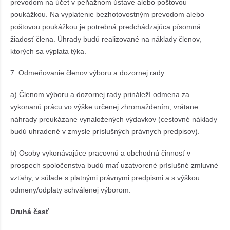
prevodom na účet v peňažnom ústave alebo poštovou
poukážkou. Na vyplatenie bezhotovostným prevodom alebo
poštovou poukážkou je potrebná predchádzajúca písomná
žiadosť člena. Úhrady budú realizované na náklady členov,
ktorých sa výplata týka.
7. Odmeňovanie členov výboru a dozornej rady:
a) Členom výboru a dozornej rady prináleží odmena za
vykonanú prácu vo výške určenej zhromaždením, vrátane
náhrady preukázane vynaložených výdavkov (cestovné náklady
budú uhradené v zmysle príslušných právnych predpisov).
b) Osoby vykonávajúce pracovnú a obchodnú činnosť v
prospech spoločenstva budú mať uzatvorené príslušné zmluvné
vzťahy, v súlade s platnými právnymi predpismi a s výškou
odmeny/odplaty schválenej výborom.
Druhá časť