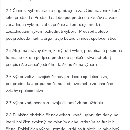
2.4 Činnosť výboru riadi a organizuje a za výbor navonok koná
jeho predseda. Predseda alebo podpredseda zvoláva a vedie
zasadnutia výboru, zabezpečuje a kontroluje medzi
zasadnutiami výkon rozhodnutí výboru. Predseda alebo
podpredseda riadi a organizuje bežnú činnosť spoločenstva.
2.5 Ak je na právny úkon, ktorý robí výbor, predpísaná písomná
forma, je okrem podpisu predsedu spoločenstva potrebný
podpis ešte aspoň jedného ďalšieho člena výboru.
2.6 Výbor volí zo svojich členov predsedu spoločenstva,
podpredsedu a prípadne člena zodpovedného za finančné
vzťahy spoločenstva.
2.7 Výbor zodpovedá za svoju činnosť zhromaždeniu.
2.8 Funkčné obdobie členov výboru končí uplynutím doby, na
ktorú bol člen zvolený, odvolaním alebo vzdaním sa funkcie
člena. Pokiaľ člen výboru zomrie, vzdá sa funkcie, je odvolaný