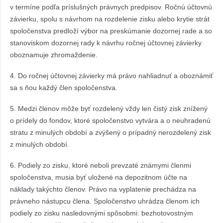
v termíne podľa príslušných právnych predpisov. Ročnú účtovnú
závierku, spolu s návrhom na rozdelenie zisku alebo krytie strát
spoločenstva predloží výbor na preskúmanie dozornej rade a so
stanoviskom dozornej rady k návrhu ročnej účtovnej závierky
oboznamuje zhromaždenie.
4. Do ročnej účtovnej závierky má právo nahliadnuť a oboznámiť
sa s ňou každý člen spoločenstva.
5. Medzi členov môže byť rozdelený vždy len čistý zisk znížený
o prídely do fondov, ktoré spoločenstvo vytvára a o neuhradenú
stratu z minulých období a zvýšený o prípadný nerozdelený zisk
z minulých období.
6. Podiely zo zisku, ktoré neboli prevzaté známymi členmi
spoločenstva, musia byť uložené na depozitnom účte na
náklady takýchto členov. Právo na vyplatenie prechádza na
právneho nástupcu člena. Spoločenstvo uhrádza členom ich
podiely zo zisku nasledovnými spôsobmi: bezhotovostným