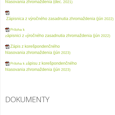
hlasovania
zhromaždenia
(dec.
2021
)
Zápisnica
z
výročného
zasadnutia zhromaždenia
(jún
2022
)
Príloha k
ápisnici z
ýročného
zasadnutia zhromaždenia
(jún
z
v
2022
)
Zápis z korešpondenčného
hlasovania
zhromaždenia (jún
2023
)
ápisu z korešpondenčného
Príloha k z
hlasovania
zhromaždenia
(jún
2023
)
DOKUMENTY