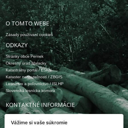
O TOMTO WEBE
Zásady používaní cookies
ODKAZY
Stránky obce Pernek
Okresný úrad Malacky
Katastrálny portál / ESKN
Kataster nehnuteľností / ZBGIS
Lesníctvo a poľovníctvo / ISLHP
Slovenská lesnícka komora
KONTAKTNÉ INFORMÁCIE
Pernecké pozemkové spoločenstvo
Vážime si vaše súkromie
Pernek 48, 900 53 Pernek