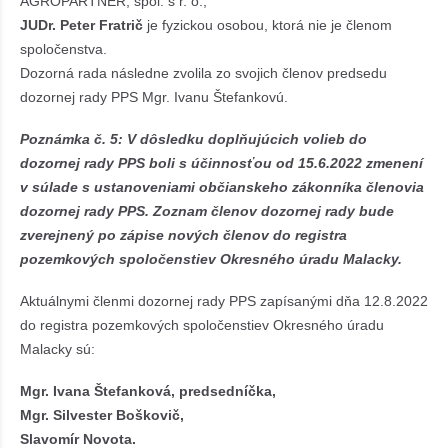
AGROPARTNER, spol. s r. o.,
JUDr. Peter Fratrič
je fyzickou osobou, ktorá nie je členom
spoločenstva.
Dozorná rada následne zvolila zo svojich členov predsedu
dozornej rady PPS Mgr. Ivanu Štefankovú.
Poznámka č. 5: V dôsledku doplňujúcich volieb do
dozornej rady PPS boli s účinnosťou od 15.6.2022 zmenení
v súlade s ustanoveniami občianskeho zákonníka členovia
dozornej rady PPS. Zoznam členov dozornej rady bude
zverejnený po zápise nových členov do registra
pozemkových spoločenstiev Okresného úradu Malacky.
Aktuálnymi členmi dozornej rady PPS zapísanými dňa 12.8.2022
do registra pozemkových spoločenstiev Okresného úradu
Malacky sú:
Mgr. Ivana Štefanková, predsedníčka,
Mgr. Silvester Boškovič,
Slavomír Novota.