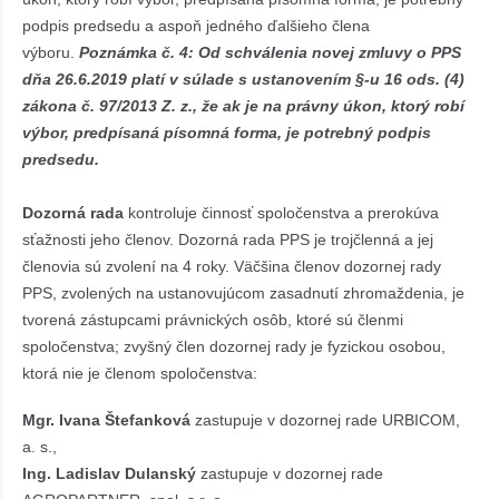
podpis predsedu a aspoň jedného ďalšieho člena
výboru.
Poznámka č. 4: Od schválenia novej zmluvy o PPS
dňa 26.6.2019 platí v súlade s ustanovením §-u 16 ods. (4)
zákona č. 97/2013 Z. z., že ak je na právny úkon, ktorý robí
výbor, predpísaná písomná forma, je potrebný podpis
predsedu.
Dozorná rada
kontroluje činnosť spoločenstva a prerokúva
sťažnosti jeho členov. Dozorná rada PPS je trojčlenná a jej
členovia sú zvolení na 4 roky. Väčšina členov dozornej rady
PPS, zvolených na ustanovujúcom zasadnutí zhromaždenia, je
tvorená zástupcami právnických osôb, ktoré sú členmi
spoločenstva; zvyšný člen dozornej rady je fyzickou osobou,
ktorá nie je členom spoločenstva:
Mgr. Ivana Štefanková
zastupuje v dozornej rade URBICOM,
a. s.,
Ing. Ladislav Dulanský
zastupuje v dozornej rade