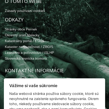
O TOMTO WEBE
Zásady používaní cookies
ODKAZY
Stránky obce Pernek
Okresný úrad Malacky
Katastrálny portál / ESKN
Kataster nehnuteľností / ZBGIS
Lesníctvo a poľovníctvo / ISLHP
Slovenská lesnícka komora
KONTAKTNÉ INFORMÁCIE
Pernecké pozemkové spoločenstvo
Vážime si vaše súkromie
Pernek 48, 900 53 Pernek
Naša webová stránka používa súbory cookie, ktoré sú
+421915248022
nevyhnutné na zaistenie správneho fungovania. Okrem
toho, niekedy používame sledovacie súbory cookie,
vybor@pernecke-ps.sk
aby sme pochopili, ako s nami komunikujete. Cookies