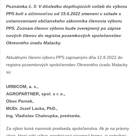
Poznámka č. 3: V dôsledku doplňujúcich volieb do výboru
PPS boli s účinnosťou od 15.6.2022 zmenení v súlade s
ustanoveniami občianskeho zákonníka členovia výboru
PPS. Zoznam členov výboru bude zverejnený po zápise
nových členov do registra pozemkových spoločenstiev
Okresného úradu Malacky.
Aktuálnymi členmi výboru PPS zapísanými dňa 12.8.2022 do
registra pozemkových spoločenstiev Okresného úradu Malacky
sú:
URBICOM, a. s.,
AGROPARTNER, spol. s r. o.,
Obec Pernek,
MUDr. Jozef Lacka, PhD.,
Ing. Vladislav Chaloupka, predseda.
Za výbor koná navonok predseda spoločenstva. Ak je na právny
úkon, ktorý robí výbor, predpísaná písomná forma, je potrebný